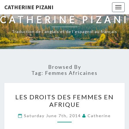
CATHERINE PIZANI
Togg
navig
CATHERINE PIZANI
Traduction de l´anglais et de l´espagnol au français
Browsed By
Tag:
Femmes Africaines
LES
LES DROITS DES FEMMES EN
DROITS
AFRIQUE
DES
FEMMES
Saturday June 7th, 2014
Catherine
EN