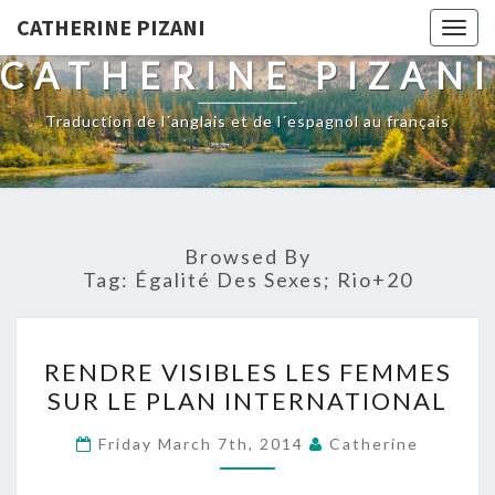
CATHERINE PIZANI
Togg
navig
CATHERINE PIZANI
Traduction de l´anglais et de l´espagnol au français
Browsed By
Tag:
Égalité Des Sexes; Rio+20
RENDRE
RENDRE VISIBLES LES FEMMES
VISIBLES
SUR LE PLAN INTERNATIONAL
LES
FEMMES
Friday March 7th, 2014
Catherine
SUR