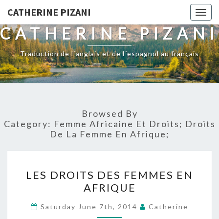
CATHERINE PIZANI
Togg
navig
CATHERINE PIZANI
Traduction de l´anglais et de l´espagnol au français
Browsed By
Category:
Femme Africaine Et Droits; Droits
De La Femme En Afrique;
LES
LES DROITS DES FEMMES EN
DROITS
AFRIQUE
DES
FEMMES
Saturday June 7th, 2014
Catherine
EN