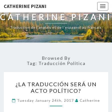
CATHERINE PIZANI
Togg
navig
CATHERINE PIZANI
Traduction de l´anglais et de l´espagnol au français
Browsed By
Tag:
Traducción Política
¿LA
¿LA TRADUCCIÓN SERÁ UN
TRADUCCIÓN
ACTO POLÍTICO?
SERÁ
UN
Tuesday January 24th, 2017
Catherine
ACTO