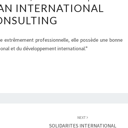
AN INTERNATIONAL
PARTNER
|
ONSULTING
CALEDONIAN
INTERNATIONAL
CONSULTING
ice extrêmement professionnelle, elle possède une bonne
onal et du développement international.”
NEXT
SOLIDARITES INTERNATIONAL